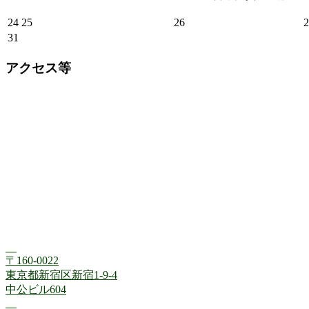
24
25
26
2
31
アクセス等
〒160-0022
東京都新宿区新宿1-9-4
中公ビル604