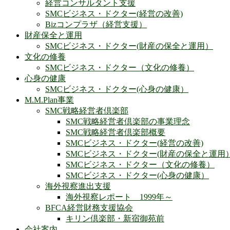
経営コンサルタント支援
SMCビジネス・ドクター(経営の改善)
Bizコンプラザ（経営支援）
財産保全と運用
SMCビジネス・ドクター(財産の保全と運用）
文化の修養
SMCビジネス・ドクター（文化の修養）
心身の健康
SMCビジネス・ドクター(心身の健康）
M.M.Plan事業
SMC戦略経営者倶楽部
SMC戦略経営者倶楽部の事業理念
SMC戦略経営者倶楽部概要
SMCビジネス・ドクター(経営の改善)
SMCビジネス・ドクター(財産の保全と運用
SMCビジネス・ドクター（文化の修養）
SMCビジネス・ドクター(心身の健康）
海外視察進出支援
海外視察レポート 1999年～
BFCA経営財務支援協会
キリン倶楽部・新宿御苑前
会社案内