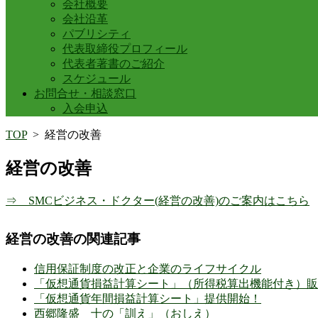
会社概要
会社沿革
パブリシティ
代表取締役プロフィール
代表者著書のご紹介
スケジュール
お問合せ・相談窓口
入会申込
TOP
>
経営の改善
経営の改善
⇒ SMCビジネス・ドクター(経営の改善)のご案内はこちら
経営の改善の関連記事
信用保証制度の改正と企業のライフサイクル
「仮想通貨損益計算シート」（所得税算出機能付き）販
「仮想通貨年間損益計算シート」提供開始！
西郷隆盛 十の「訓え」（おしえ）