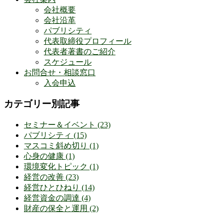
会社概要
会社沿革
パブリシティ
代表取締役プロフィール
代表者著書のご紹介
スケジュール
お問合せ・相談窓口
入会申込
カテゴリー別記事
セミナー＆イベント
(23)
パブリシティ
(15)
マスコミ斜め切り
(1)
心身の健康
(1)
環境変化トピック
(1)
経営の改善
(23)
経営ひとひねり
(14)
経営資金の調達
(4)
財産の保全と運用
(2)