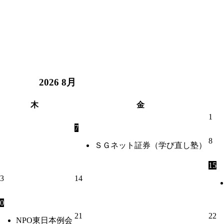
2026
8月
木
金
1
7
8
ＳＧネット証券（学び直し塾）
15
3
14
0
21
22
NPO東日本例会