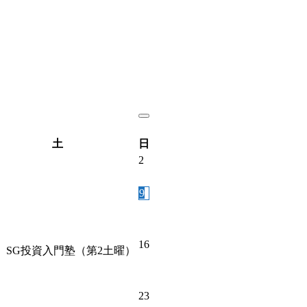
土
日
2
9
16
SG投資入門塾（第2土曜）
23