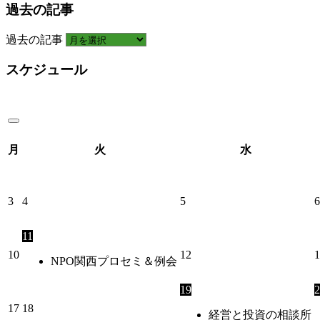
過去の記事
過去の記事
スケジュール
月
火
水
3
4
5
6
11
10
12
1
NPO関西プロセミ＆例会
19
2
17
18
経営と投資の相談所