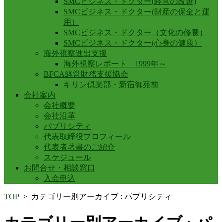
SMCビジネス・ドクター(経営の改善)
SMCビジネス・ドクター(財産の保全と運
用）
SMCビジネス・ドクター（文化の修養）
SMCビジネス・ドクター(心身の健康）
海外視察進出支援
海外視察レポート 1999年～
BFCA経営財務支援協会
キリン倶楽部・新宿御苑前
会社案内
会社概要
会社沿革
パブリシティ
代表取締役プロフィール
代表者著書のご紹介
スケジュール
お問合せ・相談窓口
入会申込
TOP
>
カテゴリー別アーカイブ : パブリシティ