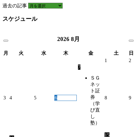
過去の記事
スケジュール
2026
8月
月
火
水
木
金
土
日
1
2
7
ＳＧ
ネッ
ト証
券
3
4
5
6
8
9
（学
び直
し
塾）
15